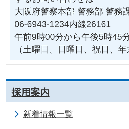
大阪府警察本部 警務部 警務
06-6943-1234内線26161
午前9時00分から午後5時45
（土曜日、日曜日、祝日、年
採用案内
新着情報一覧