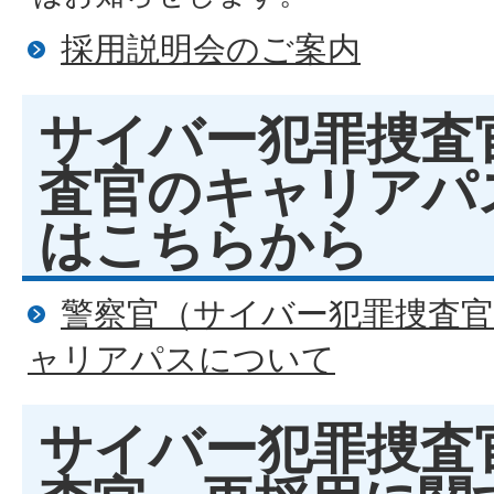
採用説明会のご案内
サイバー犯罪捜査
査官のキャリアパ
はこちらから
警察官（サイバー犯罪捜査官
ャリアパスについて
サイバー犯罪捜査