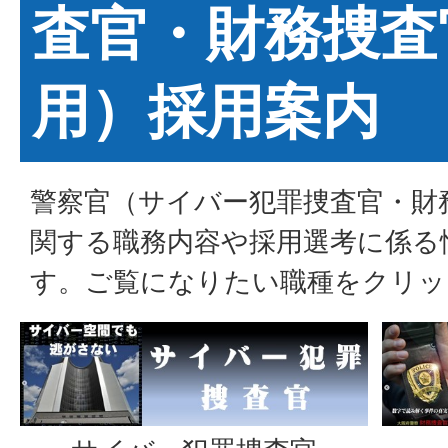
査官・財務捜査
用）採用案内
警察官（サイバー犯罪捜査官・財
関する職務内容や採用選考に係る
す。ご覧になりたい職種をクリッ