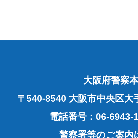
大阪府警察
〒540-8540 大阪市中央区
電話番号：06-6943-1
警察署等のご案内