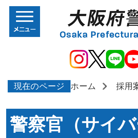
現在のページ
ホーム
採用
警察官（サイバ