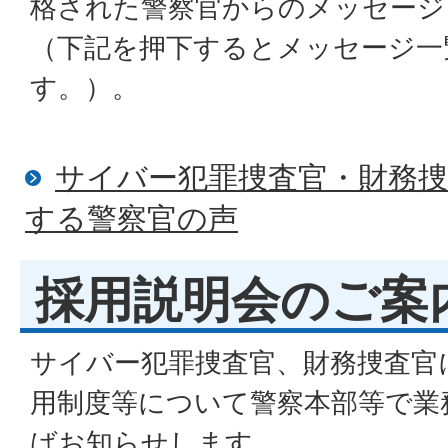
格された警察官からのメッセージ
（下記を押下するとメッセージ一
す。）。
サイバー犯罪捜査官・財務捜
する警察官の声
採用説明会のご案
サイバー犯罪捜査官、財務捜査官
用制度等について警察本部等で業
ばお知らせします。