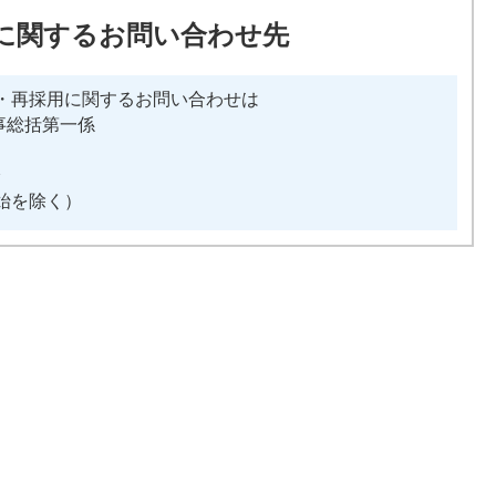
に関するお問い合わせ先
・再採用に関するお問い合わせは
事総括第一係
始を除く）