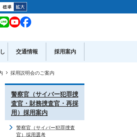
し
交通情報
採用案内
内
採用説明会のご案内
警察官（サイバー犯罪捜
査官・財務捜査官・再採
用）採用案内
警察官（サイバー犯罪捜査
官）採用選考