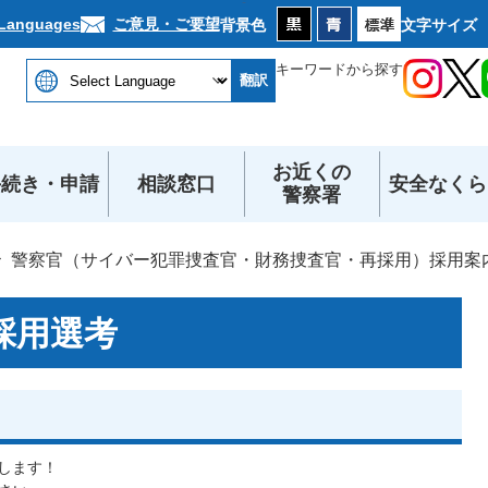
本文へ
ご意見・ご要望
 Languages
背景色
文字サイズ
キーワードから探す
翻訳
お近くの
手続き・申請
相談窓口
安全なくら
警察署
警察官（サイバー犯罪捜査官・財務捜査官・再採用）採用案
採用選考
施します！