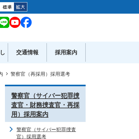
し
交通情報
採用案内
内
警察官（再採用）採用選考
警察官（サイバー犯罪捜
査官・財務捜査官・再採
用）採用案内
警察官（サイバー犯罪捜査
官）採用選考