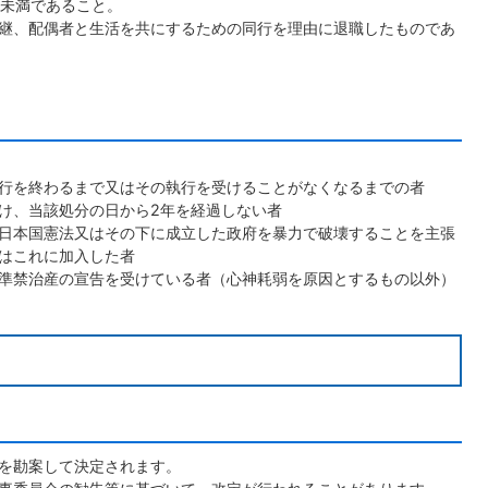
年未満であること。
継、配偶者と生活を共にするための同行を理由に退職したものであ
行を終わるまで又はその執行を受けることがなくなるまでの者
け、当該処分の日から2年を経過しない者
日本国憲法又はその下に成立した政府を暴力で破壊することを主張
はこれに加入した者
る準禁治産の宣告を受けている者（心神耗弱を原因とするもの以外）
を勘案して決定されます。