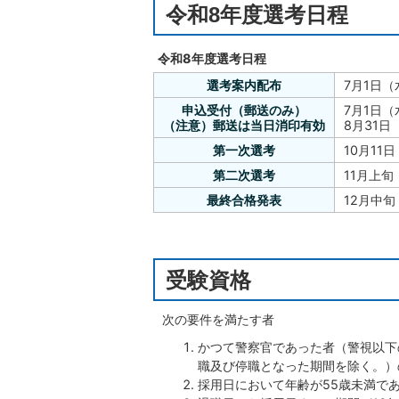
令和8年度選考日程
令和8年度選考日程
選考案内配布
7月1日
申込受付（郵送のみ）
7月1日
（注意）郵送は当日消印有効
8月31
第一次選考
10月11
第二次選考
11月上旬
最終合格発表
12月中旬
受験資格
次の要件を満たす者
かつて警察官であった者（警視以下
職及び停職となった期間を除く。）
採用日において年齢が55歳未満で