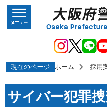
現在のページ
ホーム
採用
サイバー犯罪捜