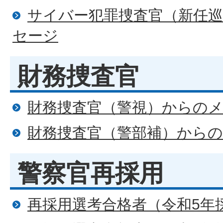
サイバー犯罪捜査官（新任
セージ
財務捜査官
財務捜査官（警視）からの
財務捜査官（警部補）から
警察官再採用
再採用選考合格者（令和5年