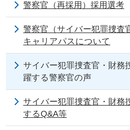
警察官（再採用）採用選考
警察官（サイバー犯罪捜査
キャリアパスについて
サイバー犯罪捜査官・財務
躍する警察官の声
サイバー犯罪捜査官・財務
するQ&A等