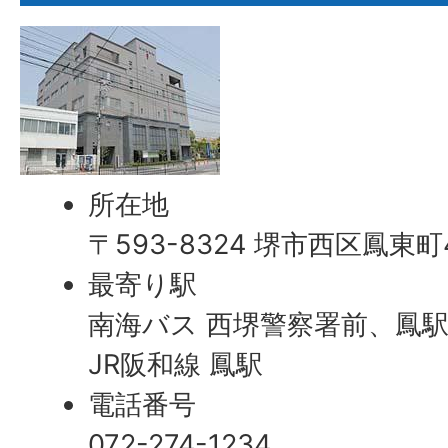
所在地
〒593-8324 堺市西区鳳東町
最寄り駅
南海バス 西堺警察署前、鳳
JR阪和線 鳳駅
電話番号
072-274-1234