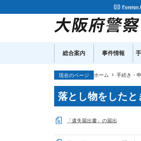
Foreign
総合案内
事件情報
ホーム
手続き・
現在のページ
落とし物をしたと
「遺失届出書」の届出