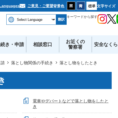
本文へ
ご意見・ご要望
 Languages
背景色
文字サイズ
キーワードから探す
翻訳
お近くの
手続き・申請
相談窓口
安全なくら
警察署
申請
落とし物関係の手続き
落とし物をしたとき
き
電車やデパートなどで落とし物をしたと
き