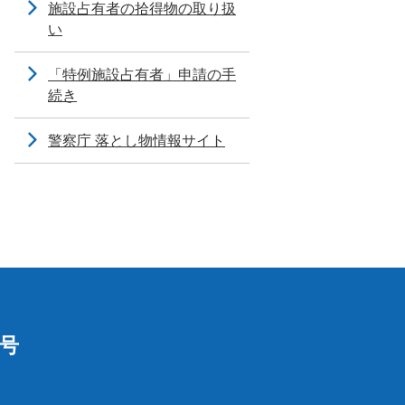
施設占有者の拾得物の取り扱
い
「特例施設占有者」申請の手
続き
警察庁 落とし物情報サイト
1号