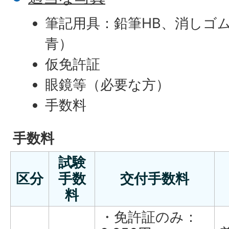
筆記用具：鉛筆HB、消しゴ
青）
仮免許証
眼鏡等（必要な方）
手数料
手数料
試験
区分
手数
交付手数料
料
・免許証のみ：