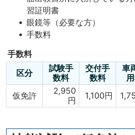
習証明書
眼鏡等（必要な方）
手数料
手数料
試験手
交付手
車
区分
数料
数料
用
2,950
仮免許
1,100円
1,7
円