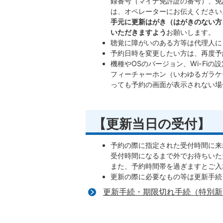
録番号（マイナ免許証の番号）、免
は、オペレーターにお伝えください
手元に更新はがき（はがきのない方
いただきますよう
お願いします。
聴覚に障がいのある方等は代理人に
予約日時を変更したい方は、再度予
機種やOSのバージョン、Wi-Fi
フィーチャーホン（いわゆるガラケー
っても予約の画面が表示されない場
【更新当日の受付】
予約の際に指定された受付時間に来
受付時間になるまで外でお待ちいた
また、予約時間帯を過ぎますとご入
更新の際に必要なもの等は更新手続
更新手続・期限切れ手続（特別新