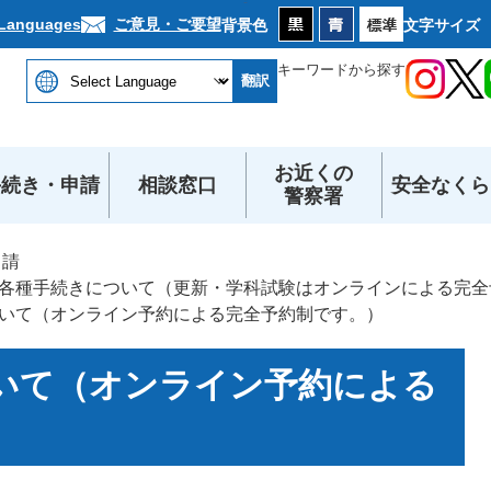
本文へ
ご意見・ご要望
 Languages
背景色
文字サイズ
キーワードから探す
翻訳
お近くの
手続き・申請
相談窓口
安全なくら
警察署
申請
各種手続きについて（更新・学科試験はオンラインによる完全
いて（オンライン予約による完全予約制です。）
いて（オンライン予約による
）