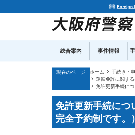
Foreign
総合案内
事件情報
ホーム
手続き・
現在のページ
運転免許に関する
免許更新手続につ
免許更新手続につ
完全予約制です。