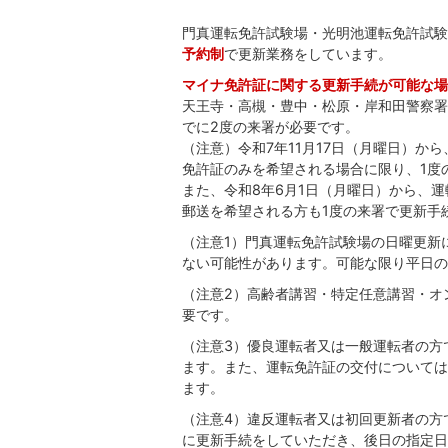
門真運転免許試験場・光明池運転免許試験
予約制
で更新業務をしています。
マイナ免許証に関する更新手続が可能な場
天王寺・高槻・豊中・松原・岸和田警察署
でに2度の来署が必要です。
（注意）令和7年11月17日（月曜日）
免許証のみを希望される場合に限り、1度
また、令和8年6月1日（月曜日）から、
郵送を希望される方も1度の来署で更新手
（注意1）門真運転免許試験場の日曜更新
ない可能性があります。可能な限り平日の
（注意2）高齢者講習・特定任意講習・オ
要です。
（注意3）優良運転者又は一般運転者の方
ます。また、運転免許証の交付については
ます。
（注意4）違反運転者又は初回更新者の方
に更新手続をしていただき、後日の指定日