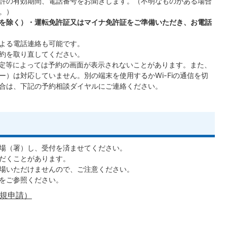
許の有効期間、電話番号をお聞きします。（不明なものがある場合
。）
を除く）・
運転免許証又はマイナ免許証をご準備いただき、お電話
よる電話連絡も可能です。
約を取り直してください。
の設定等によっては予約の画面が表示されないことがあります。また、
）は対応していません。別の端末を使用するかWi-Fiの通信を切
合は、下記の予約相談ダイヤルにご連絡ください。
場（署）し、受付を済ませてください。
だくことがあります。
場いただけませんので、ご注意ください。
をご参照ください。
規申請）