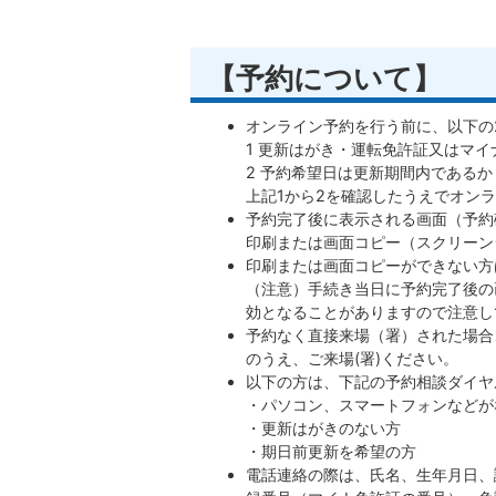
【予約について】
オンライン予約を行う前に、以下の
1 更新はがき・運転免許証又はマ
2 予約希望日は更新期間内であるか
上記1から2を確認したうえでオン
予約完了後に表示される画面（予約
印刷または画面コピー（スクリーン
印刷または画面コピーができない方
（注意）手続き当日に予約完了後の
効となることがありますので注意し
予約なく直接来場（署）された場合
のうえ、ご来場(署)ください。
以下の方は、下記の予約相談ダイヤ
・パソコン、スマートフォンなどが
・更新はがきのない方
・期日前更新を希望の方
電話連絡の際は、氏名、生年月日、