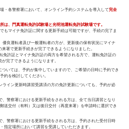
場・各警察署において、オンライン予約システムを導入して
完全
所は、門真運転免許試験場と光明池運転免許試験場です。
でもマイナ免許証に関する更新手続は可能ですが、手続の完了ま
から、優良運転者及び一般運転者の方が、更新後の保有状況にマイナ
の来署で更新手続きが完了できるようになりました。
運転免許証とマイナ免許証の両方を希望される方で、運転免許証の
続が完了できるようになります。
については、予約が集中していますので、ご希望の日時に予約でき
予約を検討してください。
ンライン更新時講習受講済の方の免許更新についても、予約が必
で、警察署における更新手続をされる方は、全て当日講習となり
郵送交付（有料）又は後日交付（再度来署）を申請時に選択でき
で、警察署における更新手続をされる方は、予約された受付日時
・指定場所において講習を受講していただきます。