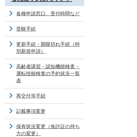
各種申請窓口、受付時間など
受験手続
更新手続・期限切れ手続（特
別新規申請）
高齢者講習・認知機能検査・
運転技能検査の予約状況一覧
表
再交付等手続
記載事項変更
保有状況変更（免許証の持ち
方の変更）