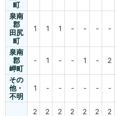
町
泉南
郡
1
1
1
-
-
-
-
田尻
町
泉南
郡
-
1
-
-
1
-
2
岬町
その
他・
1
-
-
-
-
-
-
不明
2
2
2
2
2
2
2