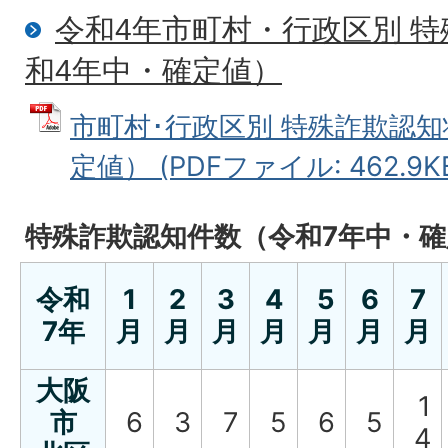
令和4年市町村・行政区別 
和4年中・確定値）
市町村･行政区別 特殊詐欺認
定値） (PDFファイル: 462.9K
特殊詐欺認知件数（令和7年中・確
令和
1
2
3
4
5
6
7
7年
月
月
月
月
月
月
月
大阪
1
市
6
3
7
5
6
5
4