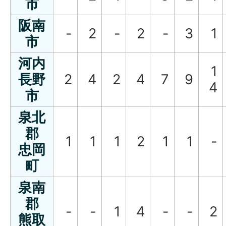
市
阪南
-
2
-
2
-
3
1
市
河内
1
長野
2
4
2
4
7
9
4
市
泉北
郡
1
1
1
2
1
1
-
忠岡
町
泉南
郡
-
-
1
4
-
-
2
熊取