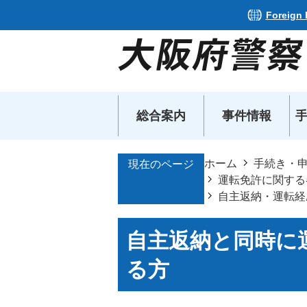
Foreign
総合案内
事件情報
ホーム
手続き・
現在のページ
運転免許に関する
自主返納・運転経
自主返納と同時に
る方