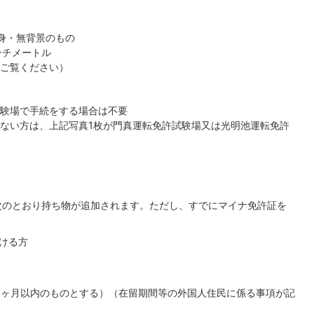
身・無背景のもの
ンチメートル
ご覧ください）
験場で手続をする場合は不要
ない方は、上記写真1枚が門真運転免許試験場又は光明池運転免許
、次のとおり持ち物が追加されます。ただし、すでにマイナ免許証を
ける方
6ヶ月以内のものとする）（在留期間等の外国人住民に係る事項が記