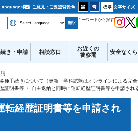
本文へ
ご意見・ご要望
 Languages
背景色
文字サイズ
キーワードから探す
翻訳
お近くの
手続き・申請
相談窓口
安全なくら
警察署
申請
各種手続きについて（更新・学科試験はオンラインによる完全
歴証明書等
自主返納と同時に運転経歴証明書等を申請され
運転経歴証明書等を申請され