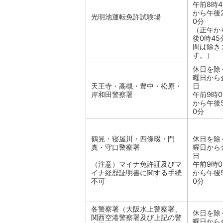
午前8時4
から午後
光明池運転免許試験場
0分
（正午か
後0時45
間は除き
す。）
休日を除
曜日から
天王寺・高槻・豊中・松原・
日
岸和田警察署
午前9時0
から午後
0分
鶴見・寝屋川・四條畷・門
休日を除
真・守口警察署
曜日から
日
（注意）マイナ免許証及びマ
午前9時0
イナ経歴証明書に関する手続
から午後
不可
0分
各警察署（大阪水上警察署、
休日を除
関西空港警察署及び上記の警
曜日から