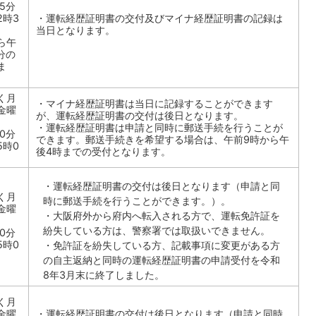
5分
2時3
・運転経歴証明書の交付及びマイナ経歴証明書の記録は
当日となります。
ら午
分の
ま
く月
・マイナ経歴証明書は当日に記録することができます
金曜
が、運転経歴証明書の交付は後日となります。
・運転経歴証明書は申請と同時に郵送手続を行うことが
0分
できます。郵送手続きを希望する場合は、午前9時から午
5時0
後4時までの受付となります。
・運転経歴証明書の交付は後日となります（申請と同
く月
時に郵送手続を行うことができます。）。
金曜
・大阪府外から府内へ転入される方で、運転免許証を
紛失している方は、警察署では取扱いできません。
0分
5時0
・免許証を紛失している方、記載事項に変更がある方
の自主返納と同時の運転経歴証明書の申請受付を令和
8年3月末に終了しました。
く月
金曜
・運転経歴証明書の交付は後日となります（申請と同時