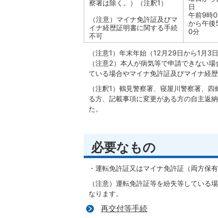
察署は除く。）（注釈1）
日
午前9時0
（注意）マイナ免許証及びマ
から午後
イナ経歴証明書に関する手続
0分
不可
（注意1）年末年始（12月29日から1月
（注意2）本人が病気等で申請できない場
ている場合やマイナ免許証及びマイナ経歴
（注釈1）鶴見警察署、寝屋川警察署、四
る方、記載事項に変更がある方の自主返納
た。
必要なもの
・運転免許証又はマイナ免許証（両方保有
（注意）運転免許証等を紛失等している場
なります。
再交付等手続