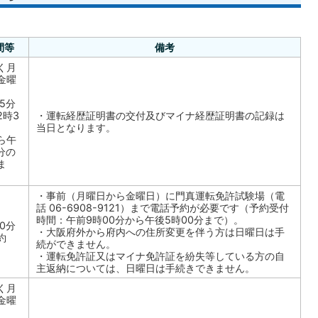
間等
備考
く月
金曜
5分
2時3
・運転経歴証明書の交付及びマイナ経歴証明書の記録は
当日となります。
ら午
分の
ま
・事前（月曜日から金曜日）に門真運転免許試験場（電
話 06-6908-9121）まで電話予約が必要です（予約受付
時間：午前9時00分から午後5時00分まで）。
0分
・大阪府外から府内への住所変更を伴う方は日曜日は手
約
続ができません。
・運転免許証又はマイナ免許証を紛失等している方の自
主返納については、日曜日は手続きできません。
く月
金曜