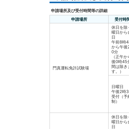
申請場所及び受付時間等の詳細
申請場所
受付時
休日を除
曜日から
日
午前8時4
から午後
0分
（正午か
後0時45
間は除き
門真運転免許試験場
す。）
日曜日
午後2時3
受付（予
制）
休日を除
曜日から
日