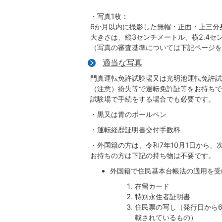
・写真1枚：
6か月以内に撮影した無帽・正面・上三分
大きさは、縦3センチメートル、横2.4セ
（写真の審査基準については下記ページを
適当な写真
門真運転免許試験場又は光明池運転免許試
（注意）紛失等で運転免許証等をお持ちで
試験場で手続をする場合でも必要です。
・黒又は青のボールペン
・運転経歴証明書交付手数料
・外国籍の方は、令和7年10月1日から
お持ちの方は下記の持ち物は不要です。
外国籍で住民基本台帳法の適用を受
在留カード
特別永住者証明書
住民票の写し（発行日から
載されているもの）