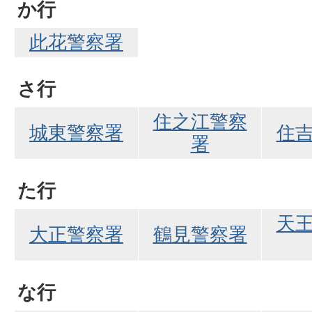
か行
此花警察署
さ行
住之江警察
城東警察署
住
署
た行
天
大正警察署
鶴見警察署
な行