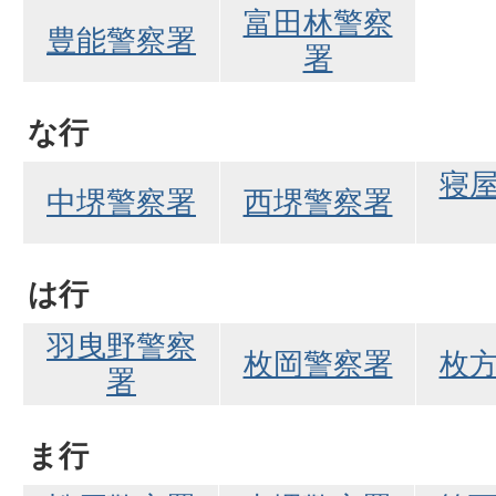
富田林警察
豊能警察署
署
な行
寝
中堺警察署
西堺警察署
は行
羽曳野警察
枚岡警察署
枚
署
ま行