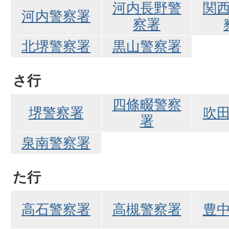
河内長野警
関
河内警察署
察署
北堺警察署
黒山警察署
さ行
四條畷警察
堺警察署
吹
署
泉南警察署
た行
高石警察署
高槻警察署
豊