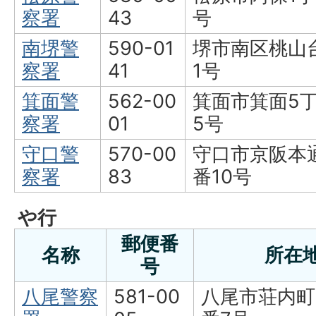
察署
43
号
南堺警
590-01
堺市南区桃山台
察署
41
1号
箕面警
562-00
箕面市箕面5丁
察署
01
5号
守口警
570-00
守口市京阪本
察署
83
番10号
や行
郵便番
名称
所在
号
八尾警察
581-00
八尾市荘内町