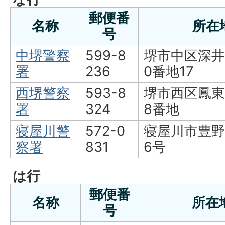
郵便番
名称
所在
号
中堺警察
599-8
堺市中区深井
署
236
0番地17
西堺警察
593-8
堺市西区鳳東
署
324
8番地
寝屋川警
572-0
寝屋川市豊野
察署
831
6号
は行
郵便番
名称
所在
号