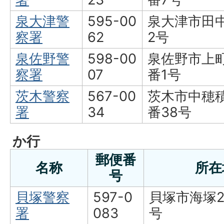
泉大津警
595-00
泉大津市田中
察署
62
2号
泉佐野警
598-00
泉佐野市上町
察署
07
番1号
茨木警察
567-00
茨木市中穂積
署
34
番38号
か行
郵便番
名称
所在
号
貝塚警察
597-0
貝塚市海塚2
署
083
号