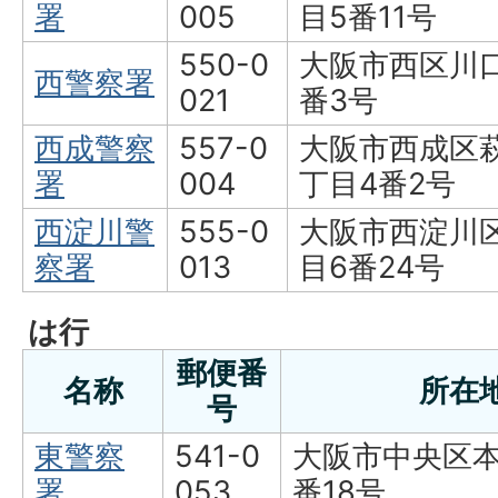
署
005
目5番11号
550-0
大阪市西区川口
西警察署
021
番3号
西成警察
557-0
大阪市西成区
署
004
丁目4番2号
西淀川警
555-0
大阪市西淀川
察署
013
目6番24号
は行
郵便番
名称
所在
号
東警察
541-0
大阪市中央区本
署
053
番18号