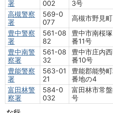
署
002
3号
高槻警察
569-0
高槻市野見町
署
077
豊中警察
561-08
豊中市南桜塚
署
82
番11号
豊中南警
561-08
豊中市庄内西
察署
32
番10号
豊能警察
563-01
豊能郡能勢町
署
21
番地の4
富田林警
584-0
富田林市常盤
察署
032
号
な行