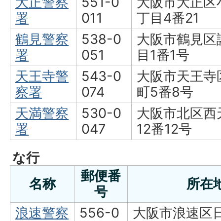
大正警察
551-0
大阪市大正区
署
011
丁目4番21
鶴見警察
538-0
大阪市鶴見区
署
051
目1番1号
天王寺警
543-0
大阪市天王寺
察署
074
町5番8号
天満警察
530-0
大阪市北区西
署
047
12番12号
な行
郵便番
名称
所在
号
浪速警察
556-0
大阪市浪速区