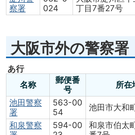
察署
024
丁目7番27号
大阪市外の警察署
あ行
郵便番
名称
所在
号
池田警察
563-00
池田市大和町
署
54
和泉警察
594-00
和泉市伯太町
署
23
番7号