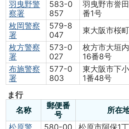
羽曳野警
583-0
羽曳野市誉田
察署
857
番1号
枚岡警察
579-8
東大阪市桜町
署
047
枚方警察
573-0
枚方市大垣内
署
027
16番8号
布施警察
577-0
東大阪市下小
署
803
1番48号
ま行
郵便番
名称
所在
号
松原警
580-00
松原市阿保1丁