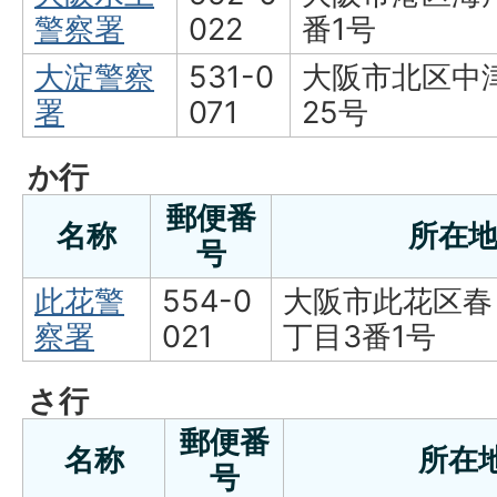
警察署
022
番1号
大淀警察
531-0
大阪市北区中津
署
071
25号
か行
郵便番
名称
所在
号
此花警
554-0
大阪市此花区春
察署
021
丁目3番1号
さ行
郵便番
名称
所在
号