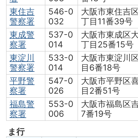
東住吉
546-0
大阪市東住吉区
警察署
032
丁目11番39号
東成警
537-0
大阪市東成区大
察署
014
丁目25番15号
東淀川
533-0
大阪市東淀川区
警察署
014
目6番18号
平野警
547-0
大阪市平野区喜
察署
026
目2番51号
福島警
553-0
大阪市福島区吉
察署
006
7番19号
ま行