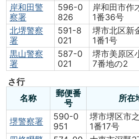
岸和田警
596-0
岸和田市作
察署
826
1番36号
北堺警察
591-8
堺市北区新
署
021
1番1号
黒山警察
587-0
堺市美原区小
署
021
7番地の2
さ行
郵便番
名称
所在
号
590-0
堺市堺区市之
堺警察署
951
1番17号