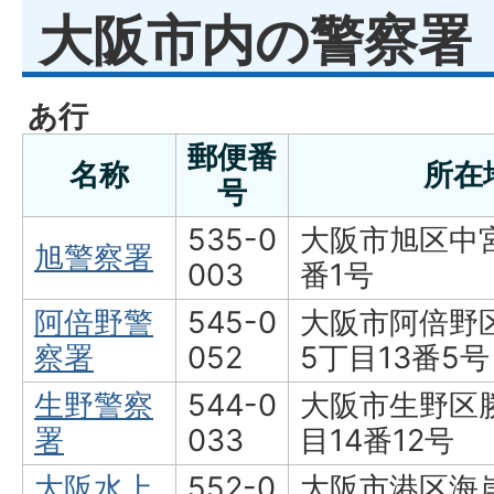
大阪市内の警察署
あ行
郵便番
名称
所在
号
535-0
大阪市旭区中
旭警察署
003
番1号
阿倍野警
545-0
大阪市阿倍野
察署
052
5丁目13番5号
生野警察
544-0
大阪市生野区
署
033
目14番12号
大阪水上
552-0
大阪市港区海岸