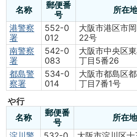
郵便番
名称
所在
号
港警察
552-0
大阪市港区市岡
署
012
22号
南警察
542-0
大阪市中央区東
署
083
丁目5番26
都島警
534-0
大阪市都島区都
察署
014
丁目7番1号
や行
郵便番
名称
所在
号
淀川警
532-0
大阪市淀川区十