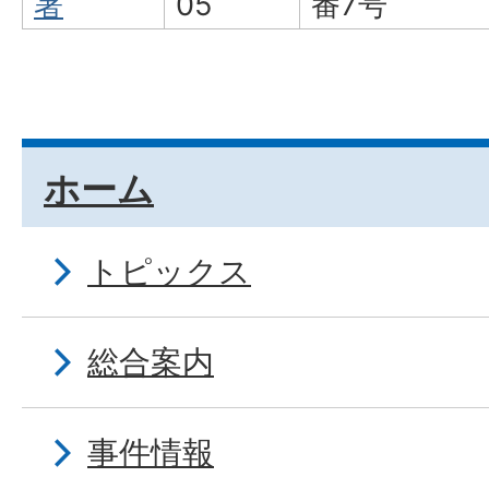
署
05
番7号
ホーム
トピックス
総合案内
事件情報