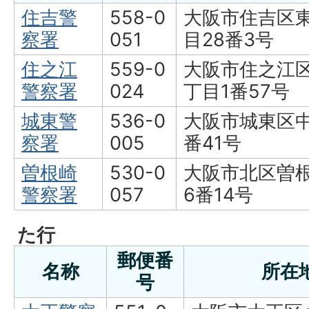
住吉警
558-0
大阪市住吉区
察署
051
目28番3号
住之江
559-0
大阪市住之江
警察署
024
丁目1番57号
城東警
536-0
大阪市城東区中
察署
005
番41号
曽根崎
530-0
大阪市北区曽根
警察署
057
6番14号
た行
郵便番
名称
所在
号