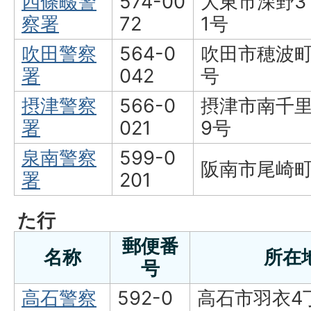
四條畷警
574-00
大東市深野3
察署
72
1号
吹田警察
564-0
吹田市穂波町
署
042
号
摂津警察
566-0
摂津市南千里
署
021
9号
泉南警察
599-0
阪南市尾崎町
署
201
た行
郵便番
名称
所在
号
高石警察
592-0
高石市羽衣4